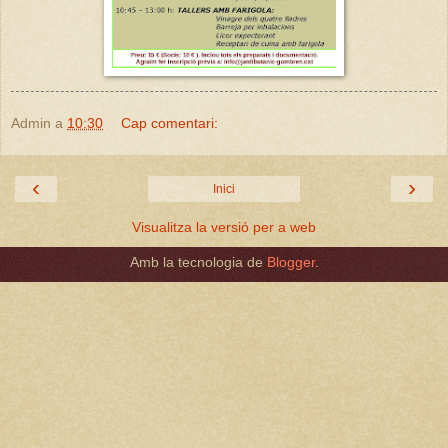
Admin
a
10:30
Cap comentari:
‹
›
Inici
Visualitza la versió per a web
Amb la tecnologia de
Blogger
.